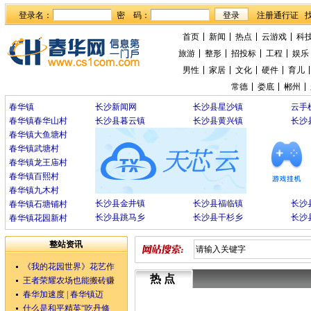
登录名：
密 码：
首页
新闻
热点
云游戏
科
旅游
整形
招投标
工程
娱乐
男性
家居
文化
硬件
育儿
常德
娄底
郴州
春华镇
长沙新闻网
长沙县星沙镇
云手
春华镇春华山村
长沙县暮云镇
长沙县黄兴镇
长沙
春华镇大鱼塘村
春华镇武塘村
春华镇龙王庙村
春华镇百熙村
春华镇九木村
长沙县金井镇
长沙县福临镇
长沙
春华镇石塘铺村
长沙县跳马乡
长沙县干杉乡
长沙
春华镇花园新村
整站资讯
《我的花园世界》花艺作
热点
王者荣耀农场也能搬砖赚
春华加速度 | 春华镇迈
什么是和平精英“吃丹修