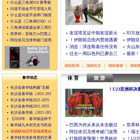
什么是三角洲S10 赛季裂
(06月12日)
[查看全文
问道手游金币可变现人民
什么是问道手游师门物资
什么是《三角洲行动》s1
三角洲绿茵盛会第三周巴
友谊塔见证中朝友谊薪火
印方放
世界杯：苏格兰vs巴西上
！伊朗前总统内贾德遇袭
伊朗目
阿拉依贝戈维奇破门波黑
消息：泽连斯基任何没有
火山灰
过去一周以色列已袭击三
最新！
湖南新闻
|
湖南民生
|
湖南健康
|
湖南
春华动态
体育
旅游
长沙县春华镇构建“五横
！U23亚洲杯决
长沙县春华镇（2021-203
(01月25日)
[查看全文
长沙县春华镇2021-2035
长沙县春华镇2021-2035
长沙县春华镇（2021-203
【2026年，春华镇这样干
巴西为何从来从未击败过
世界杯
春华镇九木村历史与民俗
县镇联动召开现场调度会
阿拉依贝戈维奇破门波黑
！瑞士
春华镇凭借多维度的交通
打脸唱衰预测！世界杯在
！U2