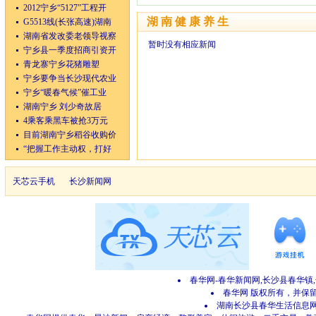
2012宁乡“5127”工程开
湖南健康养生
G5513线(长张高速)湖南
湖南省发改委老领导视察
暂时没有相应新闻
宁乡县一季度招商引资开
青龙寨宁乡花猪雕塑
宁乡要争当长沙现代农业
宁乡“暖春气候”催工业
湖南宁乡 刘少奇故居
4乘客乘黑车被抢3万元
目前湖南宁乡稻谷收购价
“把握工作主动权，打好
天芯云手机
长沙新闻网
春华网-春华新闻网,长沙县春华镇
春华网 版权所有，并保留所有
湖南长沙县春华生活信息网 网