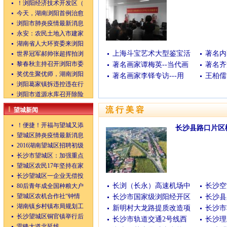
！浏阳经济技术开发区（
(04/24/2014 13:00:17)
今天，湖南浏阳首例治愈
浏阳市肺炎疫情最新消息
永安：农民土地入市建家
湖南省人大环资委来浏阳
上海斗宝艺术大型鉴宝活
著名内
世界冠军郝帅张超挥拍浏
黎春秋主持召开浏阳市委
著名画家谭梅英--当代画
著名齐
奖优生聚优师，湖南浏阳
著名画家李铎专访---用
王柏儒
浏阳葛家镇拆违控违在行
浏阳市道源水库召开除险
流行美容
望城新闻
！便捷！开福与望城又添
长沙县路口片区
望城区肺炎疫情最新消息
(01月08日)
[查看全文
2016湖南望城区招聘初级
长沙市望城区：加强重点
望城区农民17年坚持在家
长沙望城区一企业无偿投
长浏（长永）高速机场中
长沙空
80后青年成全国种粮大户
望城区农机合作社“钟情
长沙市国家级浏阳经开区
长沙县
湖南镇乡村镇布局规划工
新明村大龙路提质改造项
长沙市
长沙望城区铜官镇举行后
长沙市轨道交通2号线西
长沙理
雷锋大道北延线