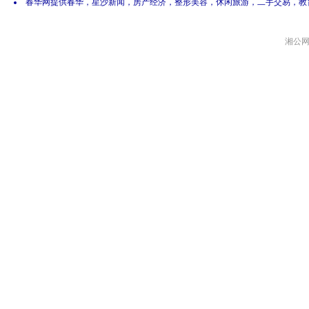
春华网提供春华，星沙新闻，房产经济，整形美容，休闲旅游，二手交易，教
湘公网安