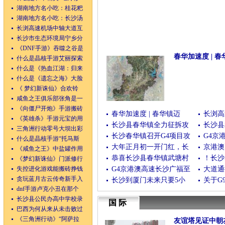
湖南地方名小吃：桂花粑
湖南地方名小吃：长沙汤
长浏高速机场中轴大道互
长沙市生态环境局宁乡分
《DNF手游》吞噬之谷是
春华加速度 | 春
什么是晶核手游艾丽探索
什么是《热血江湖：归来
(08月03日)
[查看全文
什么是《遗忘之海》大脸
《 梦幻新诛仙》合欢铃
咸鱼之王俱乐部张角是一
《向僵尸开炮》手游搬砖
春华加速度 | 春华镇迈
长浏高
《英雄杀》手游元宝的用
长沙县春华镇全力征拆攻
长沙县
三角洲行动零号大坝出彩
长沙春华镇召开G4项目攻
G4京
什么是晶核手游“托马斯
大年正月初一开门红，长
京港澳
《咸鱼之王》中盐罐作用
恭喜长沙县春华镇武塘村
！长沙
《梦幻新诛仙》门派修行
失控进化游戏能搬砖挣钱
G4京港澳高速长沙广福至
大道通
贪玩蓝月古云传奇新手入
长沙到厦门未来只要5小
关于G
dnf手游卢克小丑在那个
长沙县公民办高中学校录
国际
巴西为何从来从未击败过
《三角洲行动》“阿萨拉
友谊塔见证中朝