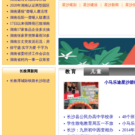
星沙规划
|
星沙建设
|
星沙新闻
|
星沙
2020年湖南认证两型园区
湖南通报“聋哑人遭活埋
湖南岳阳一聋哑人疑遭活
17日以来强降雨已致湖南
湖南17家食品企业多次抽
湖南张家界突降暴雨50多
湖南古丈突发泥石流：房
徐守盛:实字为要 干字为
湖南省委经济工作会议在
湖南省村内一事一议筹资
长株潭新闻
教育
儿童
长株潭城际铁路长沙段进
小马乐途星沙碧
(10/04/2016 23:28:35)
长沙县公民办高中学校录
48个
学生致电教育局五一不放
小马乐
长沙：九所初中因变相办
201