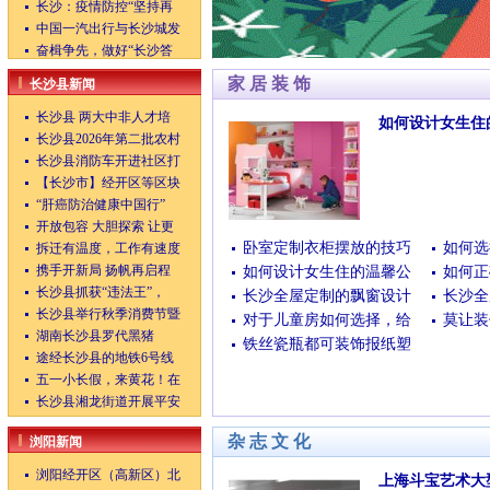
长沙：疫情防控“坚持再
中国一汽出行与长沙城发
奋楫争先，做好“长沙答
家居装饰
长沙县新闻
长沙县 两大中非人才培
如何设计女生住
长沙县2026年第二批农村
(07/22/2022 14:16:36)
长沙县消防车开进社区打
【长沙市】经开区等区块
“肝癌防治健康中国行”
开放包容 大胆探索 让更
卧室定制衣柜摆放的技巧
如何选
拆迁有温度，工作有速度
携手开新局 扬帆再启程
如何设计女生住的温馨公
如何正
长沙县抓获“违法王”，
长沙全屋定制的飘窗设计
长沙全
长沙县举行秋季消费节暨
对于儿童房如何选择，给
莫让装
湖南长沙县罗代黑猪
铁丝瓷瓶都可装饰报纸塑
途经长沙县的地铁6号线
五一小长假，来黄花！在
长沙县湘龙街道开展平安
杂志文化
浏阳新闻
浏阳经开区（高新区）北
上海斗宝艺术大