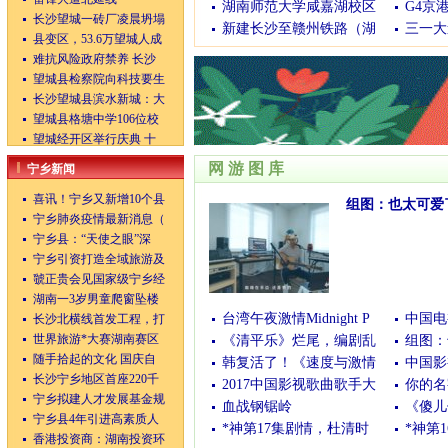
湖南师范大学咸嘉湖校区
G4京
长沙望城一砖厂凌晨坍塌
新建长沙至赣州铁路（湖
三一大
县变区，53.6万望城人成
难抗风险政府禁养 长沙
望城县检察院向科技要生
长沙望城县滨水新城：大
望城县格塘中学106位校
望城经开区举行庆典 十
网游图库
宁乡新闻
喜讯！宁乡又新增10个县
组图：也太可爱
宁乡肺炎疫情最新消息（
(05/06/2020 06:30:49)
宁乡县：“天使之眼”深
宁乡引资打造全域旅游及
虢正贵会见国家级宁乡经
湖南一3岁男童爬窗坠楼
台湾午夜激情Midnight P
中国电
长沙北横线首发工程，打
世界旅游*大赛湖南赛区
《清平乐》烂尾，编剧乱
组图：
随手拾起的文化 国庆自
韩复活了！《速度与激情
中国影
长沙宁乡地区首座220千
2017中国影视歌曲歌手大
你的名
宁乡拟建人才发展基金规
血战钢锯岭
《傻儿
宁乡县4年引进高素质人
*神第17集剧情，杜清时
*神第
香港投资商：湖南投资环