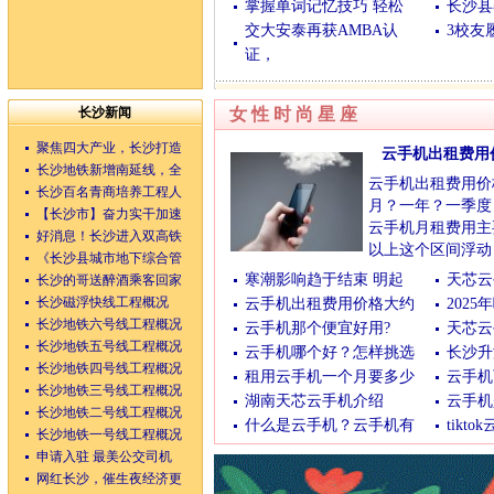
掌握单词记忆技巧 轻松
长沙县
交大安泰再获AMBA认
3校友
证，
湖南整形网
|
长沙美容
|
耳部整形
|
激
长沙新闻
女性时尚星座
聚焦四大产业，长沙打造
云手机出租费用
长沙地铁新增南延线，全
云手机出租费用价
长沙百名青商培养工程人
月？一年？一季度
【长沙市】奋力实干加速
云手机月租费用主要
好消息！长沙进入双高铁
以上这个区间浮动
《长沙县城市地下综合管
和配置需求。
寒潮影响趋于结束 明起
天芯云
长沙的哥送醉酒乘客回家
基础配置（12-30
长沙磁浮快线工程概况
云手机出租费用价格大约
202
(12/08/2025 16:39:01)
长沙地铁六号线工程概况
云手机那个便宜好用?
天芯云
长沙地铁五号线工程概况
云手机哪个好？怎样挑选
长沙升
长沙地铁四号线工程概况
租用云手机一个月要多少
云手机
长沙地铁三号线工程概况
湖南天芯云手机介绍
云手机
长沙地铁二号线工程概况
什么是云手机？云手机有
tikt
长沙地铁一号线工程概况
申请入驻 最美公交司机
网红长沙，催生夜经济更