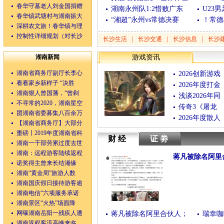
春华守墓老人刘金国捐赠
湖南永州队1:2惜败广东
U23
春华镇武塘村与湖南振大
“湘超”永州vs常德决赛
！常德
深耕农文旅！春华镇与理
控制性详细规划（对长沙
长沙生活
|
长沙交通
|
长沙信息
|
长沙
湖南新闻
游戏资讯
湖南省商务厅副厅长李心
2026创新游戏
看看家乡新样子 “决胜
2026年度打金
湖南狠人曾国藩，“曾剃
浅谈2026年同
不寻常的2020，湖南星空
传奇3《屠龙
团湖南省委募集八百余万
2026年度散人
【湖南省商务厅】大部分
重磅丨2019年度湖南省科
财经
证劵
湖南一干部劳累过度去世
湖南：远程游客陆续返程
蒋凡被除名阿里
诺奖得主曾来长结湘缘
(04/28/2020 08:30:54)
湖南“黄金周”旅游人数
湖南国庆假日接待游客逾
湖南电信“六项服务承诺
湖南景区“火热”场面降
网曝湖南岳阳一残疾人遭
蒋凡被除名阿里合伙人；
瑞幸咖
湖南返程客流高峰来临