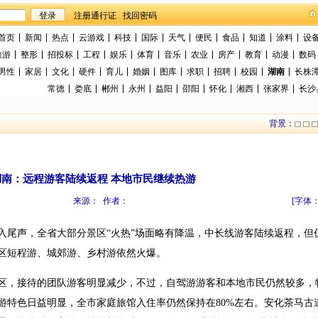
找回密码
首页
新闻
热点
云游戏
科技
国际
天气
便民
食品
知道
涂料
设
旅游
整形
招投标
工程
娱乐
体育
音乐
农业
房产
教育
动漫
数码
男性
家居
文化
硬件
育儿
婚姻
图库
求职
招聘
校园
湖南
长株
常德
娄底
郴州
永州
益阳
邵阳
怀化
湘西
张家界
长沙
背景：
湖南：远程游客陆续返程 本地市民继续热游
来源： 作者：
[字体
入尾声，全省大部分景区“火热”场面略有降温，中长线游客陆续返程，但
区短程游、城郊游、乡村游依然火爆。
，接待的团队游客明显减少，不过，自驾游游客和本地市民仍然较多，
游特色日益明显，全市家庭旅馆入住率仍然保持在80%左右。安化茶马古