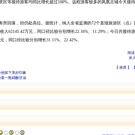
区等接待游客均同比增长超过100%。远程游客较多的凤凰古城今天接待游
回落，但仍处高位。据统计，纳入全省监测的72个直报旅游区（点）
入62145.42万元，同口径比较分别增长22.16%、11.29%；今日共接待游客
元，同口径比较分别增长31.11%、22.42%。
阅读
录
【
推荐
】 
给他留下美好印象
放着一瓶硝酸甘油