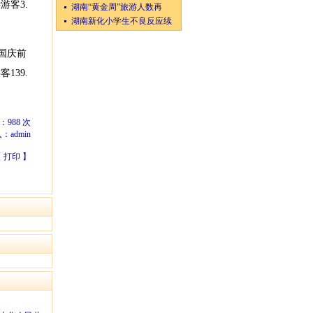
客3.
湖南“黄金周”旅游人数再
湖南新化小学生不良反应续
国庆前
139.
：
988
次
入：
admin
【
打印
】