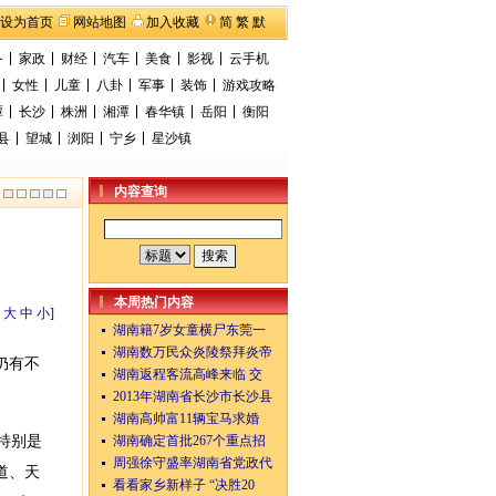
设为首页
网站地图
加入收藏
简
繁
默
备
家政
财经
汽车
美食
影视
云手机
女性
儿童
八卦
军事
装饰
游戏攻略
潭
长沙
株洲
湘潭
春华镇
岳阳
衡阳
县
望城
浏阳
宁乡
星沙镇
内容查询
本周热门内容
：
大
中
小
]
湖南籍7岁女童横尸东莞一
湖南数万民众炎陵祭拜炎帝
仍有不
湖南返程客流高峰来临 交
2013年湖南省长沙市长沙县
湖南高帅富11辆宝马求婚
湖南确定首批267个重点招
特别是
周强徐守盛率湖南省党政代
道、天
看看家乡新样子 “决胜20