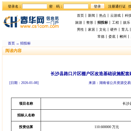
登录名：
密 码：
首页
新闻
热点
云游戏
科
旅游
整形
招投标
工程
娱乐
男性
家居
文化
硬件
育儿
常德
娄底
郴州
首页
→
招投标
阅读内容
长沙县路口片区棚户区改造基础设施配套
[日期：2026-01-08]
来源：湖南省公共资源交易
项目名称
长沙
招标人名称
投资估算
110.600000 万元