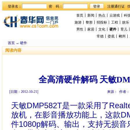
登录名：
密 码：
首页
新闻
热点
云游戏
科
旅游
整形
招投标
工程
娱乐
男性
家居
文化
硬件
育儿
常德
娄底
郴州
首页
→
硬件
阅读内容
全高清硬件解码 天敏DMP
[日期：2012-10-21]
来源： 作者：
天敏DMP582T是一款采用了Real
放机，在影音播放功能上，这款DM
件1080p解码、输出，支持无损音乐