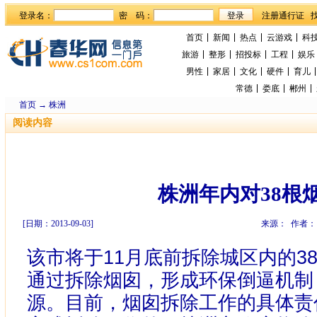
登录名：
密 码：
首页
新闻
热点
云游戏
科
旅游
整形
招投标
工程
娱乐
男性
家居
文化
硬件
育儿
常德
娄底
郴州
首页
→
株洲
阅读内容
株洲年内对38根
[日期：2013-09-03]
来源： 作者：
该市将于11月底前拆除城区内的3
通过拆除烟囱，形成环保倒逼机制
源。目前，烟囱拆除工作的具体责