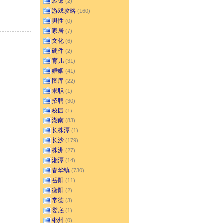
装饰
(2)
游戏攻略
(160)
男性
(0)
家居
(7)
文化
(6)
硬件
(2)
育儿
(31)
婚姻
(41)
图库
(22)
求职
(1)
招聘
(30)
校园
(1)
湖南
(83)
长株潭
(1)
长沙
(179)
株洲
(27)
湘潭
(14)
春华镇
(730)
岳阳
(11)
衡阳
(2)
常德
(3)
娄底
(1)
郴州
(0)