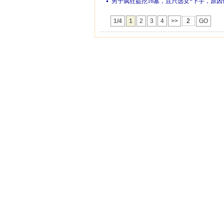
男子疯狂盗挖16墓，且只选女*下手，原因
1/4
1
2
3
4
>>
GO