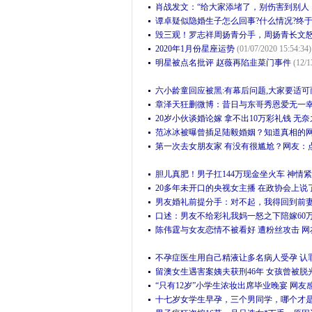
肖战发文：“给大家添堵了，别伤害到别人
谭卓疑似隐婚生子怎么回事?什么情况?终于
毁三观！罗志祥周扬青分手，周扬青长文怒
2020年1月份星座运势
(01/07/2020 15:54:34)
明星被点名批评 赵薇再陷韭菜门事件
(12/1
六小龄童回应被黑:有幕后问题,大家要适可
章泽天狂删微博：昔日与东哥秀恩爱无一
20岁小伙谈婚论嫁 拿不出10万彩礼钱 无
范冰冰被曝曾插足陆毅婚姻？知道真相的
第一次去女朋友家 有没有很尴尬？网友：
胆儿真肥！男子扛144万现金坐火车 神情
20多年未开口的央视女主播 在政协会上说
男友婚礼前提分手：对不起，我得回到前
口述：男友不给彩礼我妈一怒之下陪嫁60
陈伟霆与女友恋情不被看好 遭粉丝攻击 
不孕症医生用自己精液让多名病人受孕 认
留澳女生遇害案姨夫获刑46年 女孩曾被脱光
“只有12岁”小学生浓妆出席毕业晚宴 网友
十七岁女学生早孕，三个男同学，哪个才