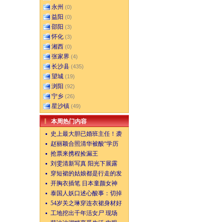
永州
(0)
益阳
(0)
邵阳
(3)
怀化
(3)
湘西
(0)
张家界
(4)
长沙县
(435)
望城
(19)
浏阳
(92)
宁乡
(26)
星沙镇
(49)
本周热门内容
史上最大胆已婚班主任！袭
赵丽颖合照清华被酸“学历
抢票来携程捡漏王
刘雯清新写真 阳光下展露
穿短裙的姑娘都是行走的发
开胸衣插笔 日本童颜女神
泰国人妖口述心酸事：切掉
54岁关之琳穿连衣裙身材好
工地挖出千年活女尸 现场