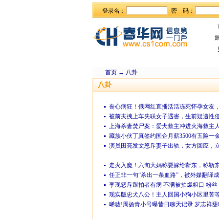
登录名：
密 码：
首页
→
八卦
八卦
丧心病狂！俄网红直播活活冻死怀孕女友
被前夫拽上车失联女子遇害，生前疑遭性
上海杀妻焚尸案：爱犬救主冲进火海救主
藏族小伙丁真签约国企月薪3500有五险一
演员田亮发文怒斥妻子出轨，女方回应，
走火入魔！六旬大妈称要嫁给靳东，称靳
任正非一句“杀出一条血路”，被外媒翻译成
李现怒斥跟拍者有病 不满被拍爆粗口 粉丝
现实版忠犬八公！主人回国小狗小区里苦等
唏嘘!周扬青小号曝昔日聊天记录 罗志祥甜