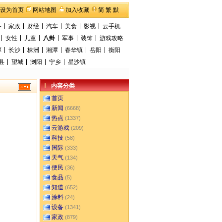
设为首页
网站地图
加入收藏
简
繁
默
备
家政
财经
汽车
美食
影视
云手机
女性
儿童
八卦
军事
装饰
游戏攻略
潭
长沙
株洲
湘潭
春华镇
岳阳
衡阳
县
望城
浏阳
宁乡
星沙镇
内容分类
首页
新闻
(6668)
热点
(1337)
云游戏
(209)
科技
(58)
国际
(333)
天气
(134)
便民
(36)
食品
(5)
知道
(652)
涂料
(24)
设备
(1341)
家政
(879)