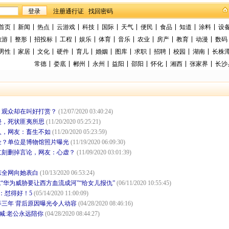
找回密码
首页
新闻
热点
云游戏
科技
国际
天气
便民
食品
知道
涂料
设
旅游
整形
招投标
工程
娱乐
体育
音乐
农业
房产
教育
动漫
数码
男性
家居
文化
硬件
育儿
婚姻
图库
求职
招聘
校园
湖南
长株
常德
娄底
郴州
永州
益阳
邵阳
怀化
湘西
张家界
长沙
，观众却在叫好打赏？
(12/07/2020 03:40:24)
侵，死状匪夷所思
(11/20/2020 05:25:21)
人，网友：畜生不如
(11/20/2020 05:23:59)
金？单位是博物馆照片曝光
(11/19/2020 06:09:30)
立刻删掉言论，网友：心虚？
(11/09/2020 03:01:39)
东全网向她表白
(10/13/2020 06:53:24)
“华为威胁要让西方血流成河”“给女儿报仇”
(06/11/2020 10:55:45)
：怼得好！5
(05/14/2020 11:00:09)
三年 背后原因曝光令人动容
(04/28/2020 08:46:16)
喊:老公永远陪你
(04/28/2020 08:44:27)