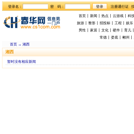
登录名：
密 码：
首页
新闻
热点
云游戏
科
旅游
整形
招投标
工程
娱乐
男性
家居
文化
硬件
育儿
常德
娄底
郴州
首页
→
湘西
湘西
暂时没有相应新闻