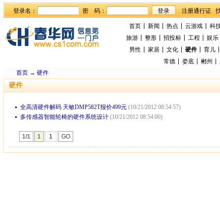
登录名：
密 码：
首页
新闻
热点
云游戏
科
旅游
整形
招投标
工程
娱乐
男性
家居
文化
硬件
育儿
常德
娄底
郴州
首页
→
硬件
硬件
全高清硬件解码 天敏DMP582T报价499元
(10/21/2012 08:54:57)
多传感器智能轮椅的硬件系统设计
(10/21/2012 08:54:00)
1/1
1
GO