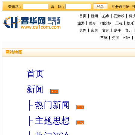
登录名：
密 码：
首页
新闻
热点
云游戏
科
旅游
整形
招投标
工程
娱乐
男性
家居
文化
硬件
育儿
常德
娄底
郴州
网站地图
首页
新闻
├
热门新闻
├
主题思想