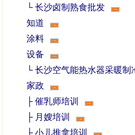
└
长沙卤制熟食批发
知道
涂料
设备
└
长沙空气能热水器采暖制
家政
├
催乳师培训
├
月嫂培训
├
小儿推拿培训