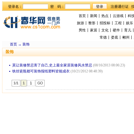
登录名：
密 码：
首页
新闻
热点
云游戏
科
旅游
整形
招投标
工程
娱乐
男性
家居
文化
硬件
育儿
常德
娄底
郴州
首页
→
装饰
装饰
莫让装修禁忌害了自己,史上最全家居装修风水禁忌
(08/16/2013 08:06:23)
铁丝瓷瓶都可装饰报纸塑料皆能成衣
(10/21/2012 08:48:39)
1/1
1
GO