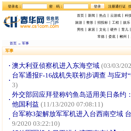
登录名：
密 码：
首页
新闻
热点
云游戏
科
旅游
整形
招投标
工程
娱乐
男性
家居
文化
硬件
育儿
常德
娄底
郴州
首页
→
军事
军事
澳大利亚侦察机进入东海空域
(03/03/202
台军通报F-16战机失联初步调查 与应对
3)
外交部回应拜登称钓鱼岛适用美日条约
他国利益
(11/13/2020 07:08:11)
台军称3架解放军军机进入台西南空域 
9/2020 03:22:10)