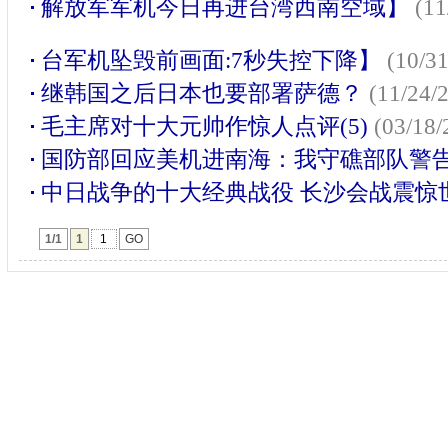
解放军军机今日再进台湾西南空域】
(11
台军机坠毁前画面:7秒失控下降】
(10/31
继韩国之后日本也要部署萨德？
(11/24/
毛主席对十大元帅作惊人点评(5)
(03/18/
国防部回应美机进南海：我守礁部队警
中日战争的十大经典战役 长沙会战震惊
1/1
1
GO