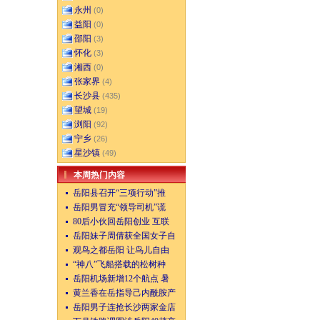
永州
(0)
益阳
(0)
邵阳
(3)
怀化
(3)
湘西
(0)
张家界
(4)
长沙县
(435)
望城
(19)
浏阳
(92)
宁乡
(26)
星沙镇
(49)
本周热门内容
岳阳县召开“三项行动”推
岳阳男冒充“领导司机”谎
80后小伙回岳阳创业 互联
岳阳妹子周倩获全国女子自
观鸟之都岳阳 让鸟儿自由
“神八”飞船搭载的松树种
岳阳机场新增12个航点 暑
黄兰香在岳指导己内酰胺产
岳阳男子连抢长沙两家金店