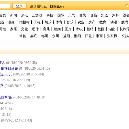
找回密码
首页
新闻
热点
云游戏
科技
国际
天气
便民
食品
知道
涂料
设
旅游
整形
招投标
工程
娱乐
体育
音乐
农业
房产
教育
动漫
数码
男性
家居
文化
硬件
育儿
婚姻
图库
求职
招聘
校园
湖南
长株
常德
娄底
郴州
永州
益阳
邵阳
怀化
湘西
张家界
长沙
蒙古
(04/18/2020 06:52:58)
延链项目建设
(04/18/2020 06:51:15)
近5万元
(09/22/2018 20:53:44)
(12/21/2016 20:20:19)
富路
(04/08/2016 14:40:15)
冠军(图)
(04/08/2016 14:39:38)
14:34:51)
4:26:18)
4:21:15)
芽
(04/29/2012 17:11:43)