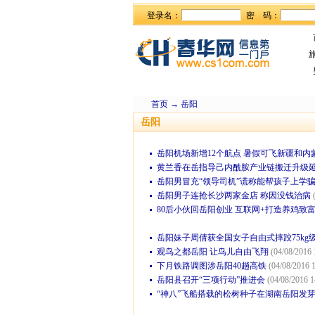
登录名：
密 码：
首页
→
岳阳
岳阳
岳阳机场新增12个航点 暑假可飞新疆和内
黄兰香在岳指导己内酰胺产业链搬迁升级
岳阳男冒充“领导司机”谎称能帮孩子上学骗
岳阳男子连抢长沙两家金店 称因没钱治病
80后小伙回岳阳创业 互联网+打造养鸡致
岳阳妹子周倩获全国女子自由式摔跤75kg级
观鸟之都岳阳 让鸟儿自由飞翔
(04/08/2016 
下月铁路调图涉岳阳40趟高铁
(04/08/2016 1
岳阳县召开“三项行动”推进会
(04/08/2016 1
“神八”飞船搭载的松树种子在湖南岳阳发