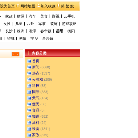
设为首页
网站地图
加入收藏
简
繁
默
备
家政
财经
汽车
美食
影视
云手机
女性
儿童
八卦
军事
装饰
游戏攻略
潭
长沙
株洲
湘潭
春华镇
岳阳
衡阳
县
望城
浏阳
宁乡
星沙镇
内容分类
首页
新闻
(6668)
热点
(1337)
云游戏
(209)
科技
(58)
国际
(333)
天气
(134)
便民
(36)
食品
(5)
知道
(652)
涂料
(24)
设备
(1341)
家政
(879)