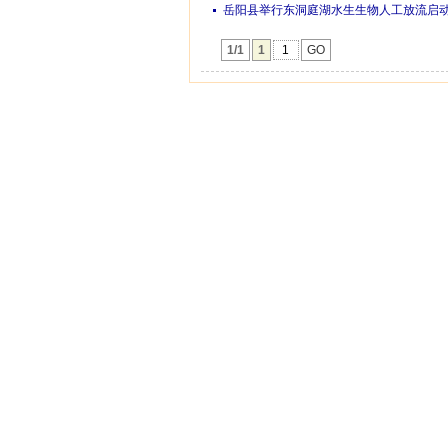
岳阳县举行东洞庭湖水生生物人工放流启动
1/1
1
GO