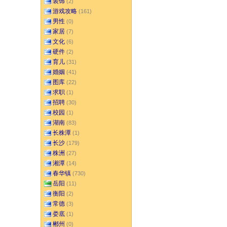
装饰
(2)
游戏攻略
(161)
男性
(0)
家居
(7)
文化
(6)
硬件
(2)
育儿
(31)
婚姻
(41)
图库
(22)
求职
(1)
招聘
(30)
校园
(1)
湖南
(83)
长株潭
(1)
长沙
(179)
株洲
(27)
湘潭
(14)
春华镇
(730)
岳阳
(11)
衡阳
(2)
常德
(3)
娄底
(1)
郴州
(0)