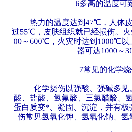
6
多高的温度可
热力的温度达到
47
℃
，人体
过
55
℃
，皮肤组织就已经损伤。火
00
～
600
℃
，火灾时达到
1000
℃
以
器可达
1000
～
3
7
常见的化学烧
化学烧伤以强酸、强碱多见。
酸、盐酸、氢氟酸、三氯醋酸、
蛋白质变*、凝固、沉淀，并有极
伤常见氢氧化钾、氢氧化钠、氢