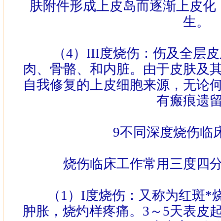
肤附件形成上皮岛而逐渐上皮化
生。
（
4
）
III
度烧伤：伤及全层皮
肉、骨骼、和内脏。由于皮肤及
自我修复的上皮细胞来源，无论
有瘢痕遗
9
不同深度烧伤临
烧伤临床工作常用三度四分
（
1
）
I
度烧伤：又称为红斑*
肿胀，烧灼样疼痛。
3
～
5
天表皮