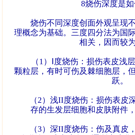
8
烧伤深度是如
烧伤不同深度创面外观呈现不
理概念为基础。三度四分法为国
相关，因而较
（
1
）
Ⅰ
度烧伤：损伤表皮浅
颗粒层，有时可伤及棘细胞层，
跃。
（
2
）浅
II
度烧伤：损伤表皮
存的生发层细胞和皮肤附件
（
3
）深
II
度烧伤：伤及真皮