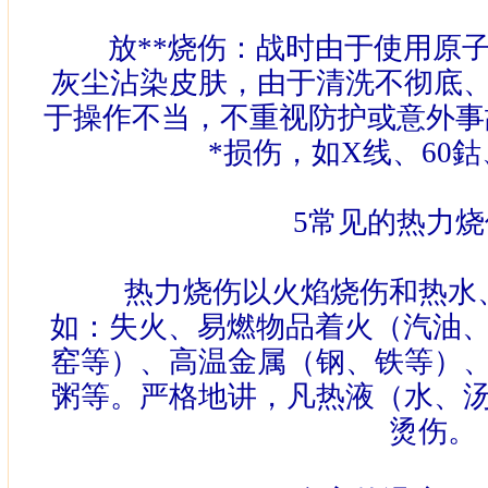
放**烧伤：战时由于使用原子
灰尘沾染皮肤，由于清洗不彻底
于操作不当，不重视防护或意外事
*损伤，如
X
线、
60
鈷
5
常见的热力烧
热力烧伤以火焰烧伤和热水、
如：失火、易燃物品着火（汽油
窑等）、高温金属（钢、铁等）
粥等。严格地讲，凡热液（水、
烫伤。