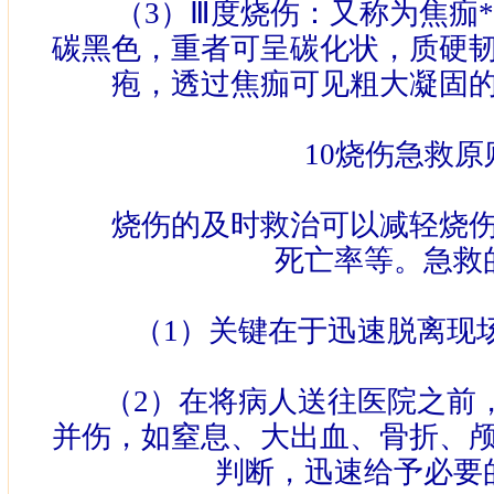
（
3
）
Ⅲ
度烧伤：又称为焦痂
碳黑色，重者可呈碳化状，质硬
疱，透过焦痂可见粗大凝固
10
烧伤急救原
烧伤的及时救治可以减轻烧伤
死亡率等。急救
（
1
）关键在于迅速脱离现
（
2
）在将病人送往医院之前
并伤，如窒息、大出血、骨折、
判断，迅速给予必要