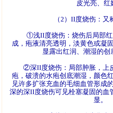
皮光亮、红
（
2
）
II
度烧伤：又
①
浅
II
度烧伤：烧伤后局部红
成，疱液清亮透明，淡黄色或凝
显露出红润、潮湿的创
②
深
II
度烧伤：局部肿胀，上
疱，破溃的水疱创底潮湿，颜色
见许多扩张充血的毛细血管形成
深的深
II
度烧伤可见栓塞凝固的血
显。