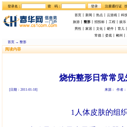
登录名：
密 码：
首页
新闻
热点
云游戏
科
旅游
整形
招投标
工程
娱乐
男性
家居
文化
硬件
育儿
常德
娄底
郴州
首页
→
整形
阅读内容
烧伤整形日常常见
[日期：2011-01-18]
来源： 作者：
1
人体皮肤的组