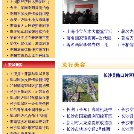
！浏阳经济技术开发区（
(04/24/2014 13:00:17)
今天，湖南浏阳首例治愈
浏阳市肺炎疫情最新消息
永安：农民土地入市建家
湖南省人大环资委来浏阳
上海斗宝艺术大型鉴宝活
著名内
世界冠军郝帅张超挥拍浏
黎春秋主持召开浏阳市委
著名画家谭梅英--当代画
著名齐
奖优生聚优师，湖南浏阳
著名画家李铎专访---用
王柏儒
浏阳葛家镇拆违控违在行
浏阳市道源水库召开除险
流行美容
望城新闻
！便捷！开福与望城又添
长沙县路口片区
望城区肺炎疫情最新消息
(01月08日)
[查看全文
2016湖南望城区招聘初级
长沙市望城区：加强重点
望城区农民17年坚持在家
长沙望城区一企业无偿投
长浏（长永）高速机场中
长沙空
80后青年成全国种粮大户
望城区农机合作社“钟情
长沙市国家级浏阳经开区
长沙县
湖南镇乡村镇布局规划工
新明村大龙路提质改造项
长沙市
长沙望城区铜官镇举行后
长沙市轨道交通2号线西
长沙理
雷锋大道北延线