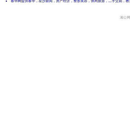
春华网提供春华，星沙新闻，房产经济，整形美容，休闲旅游，二手交易，教
湘公网安