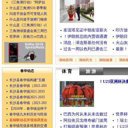
《三角洲行动》“阿萨拉
(06月12日)
[查看全文
什么是三角洲S10 赛季裂
问道手游金币可变现人民
什么是问道手游师门物资
什么是《三角洲行动》s1
友谊塔见证中朝友谊薪火
印方放
三角洲绿茵盛会第三周巴
！伊朗前总统内贾德遇袭
伊朗目
世界杯：苏格兰vs巴西上
消息：泽连斯基任何没有
火山灰
过去一周以色列已袭击三
最新！
湖南新闻
|
湖南民生
|
湖南健康
|
湖南
春华动态
体育
旅游
长沙县春华镇构建“五横
！U23亚洲杯决
长沙县春华镇（2021-203
(01月25日)
[查看全文
长沙县春华镇2021-2035
长沙县春华镇2021-2035
长沙县春华镇（2021-203
【2026年，春华镇这样干
巴西为何从来从未击败过
世界杯
春华镇九木村历史与民俗
县镇联动召开现场调度会
阿拉依贝戈维奇破门波黑
！瑞士
春华镇凭借多维度的交通
打脸唱衰预测！世界杯在
！U2