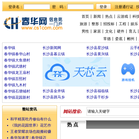
登录名：
密 码：
首页
新闻
热点
云游戏
科
旅游
整形
招投标
工程
娱乐
男性
家居
文化
硬件
育儿
常德
娄底
郴州
春华镇
长沙新闻网
长沙县星沙镇
云手
春华镇春华山村
长沙县暮云镇
长沙县黄兴镇
长沙
春华镇大鱼塘村
春华镇武塘村
春华镇龙王庙村
春华镇百熙村
春华镇九木村
长沙县金井镇
长沙县福临镇
长沙
春华镇石塘铺村
长沙县跳马乡
长沙县干杉乡
长沙
春华镇花园新村
整站资讯
和平精英吃丹修仙有什么
热点
《我的花园世界》花艺作
王者荣耀农场也能搬砖赚
春华加速度 | 春华镇迈