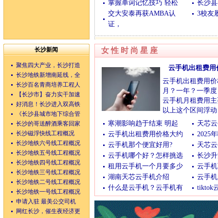
掌握单词记忆技巧 轻松
长沙县
交大安泰再获AMBA认
3校友
证，
湖南整形网
|
长沙美容
|
耳部整形
|
激
长沙新闻
女性时尚星座
聚焦四大产业，长沙打造
云手机出租费用
长沙地铁新增南延线，全
云手机出租费用价
长沙百名青商培养工程人
月？一年？一季度
【长沙市】奋力实干加速
云手机月租费用主要
好消息！长沙进入双高铁
以上这个区间浮动
《长沙县城市地下综合管
和配置需求。
寒潮影响趋于结束 明起
天芯云
长沙的哥送醉酒乘客回家
基础配置（12-30
长沙磁浮快线工程概况
云手机出租费用价格大约
202
(12/08/2025 16:39:01)
长沙地铁六号线工程概况
云手机那个便宜好用?
天芯云
长沙地铁五号线工程概况
云手机哪个好？怎样挑选
长沙升
长沙地铁四号线工程概况
租用云手机一个月要多少
云手机
长沙地铁三号线工程概况
湖南天芯云手机介绍
云手机
长沙地铁二号线工程概况
什么是云手机？云手机有
tikt
长沙地铁一号线工程概况
申请入驻 最美公交司机
网红长沙，催生夜经济更