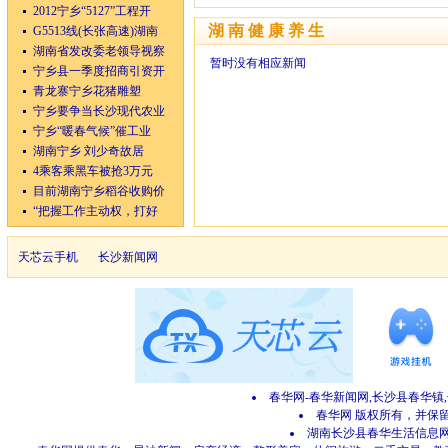
2012宁乡“5127”工程开
湖南健康养生
G5513线(长张高速)湖南
湖南省发改委老领导视察
暂时没有相应新闻
宁乡县一季度招商引资开
青龙寨宁乡花猪雕塑
宁乡要争当长沙现代农业
宁乡“暖春气候”催工业
湖南宁乡 刘少奇故居
4乘客乘黑车被抢3万元
目前湖南宁乡稻谷收购价
“把握工作主动权，打好
天芯云手机
长沙新闻网
春华网-春华新闻网,长沙县春华镇
春华网 版权所有，并保留所有
湖南长沙县春华生活信息网 网