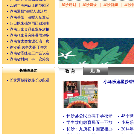
星沙规划
|
星沙建设
|
星沙新闻
|
星沙
2020年湖南认证两型园区
湖南通报“聋哑人遭活埋
湖南岳阳一聋哑人疑遭活
17日以来强降雨已致湖南
湖南17家食品企业多次抽
湖南张家界突降暴雨50多
湖南古丈突发泥石流：房
徐守盛:实字为要 干字为
湖南省委经济工作会议在
湖南省村内一事一议筹资
长株潭新闻
教育
儿童
长株潭城际铁路长沙段进
小马乐途星沙碧
(10/04/2016 23:28:35)
长沙县公民办高中学校录
48个
学生致电教育局五一不放
小马乐
长沙：九所初中因变相办
201