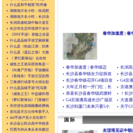
什么是和平精英“吃丹修
湖南地方名小吃：桂花粑
湖南地方名小吃：长沙汤
长浏高速机场中轴大道互
长沙市生态环境局宁乡分
春华加速度 | 春
《DNF手游》吞噬之谷是
什么是晶核手游艾丽探索
(08月03日)
[查看全文
什么是《热血江湖：归来
什么是《遗忘之海》大脸
《 梦幻新诛仙》合欢铃
咸鱼之王俱乐部张角是一
春华加速度 | 春华镇迈
长浏高
《向僵尸开炮》手游搬砖
长沙县春华镇全力征拆攻
长沙县
《英雄杀》手游元宝的用
长沙春华镇召开G4项目攻
G4京
三角洲行动零号大坝出彩
大年正月初一开门红，长
京港澳
什么是晶核手游“托马斯
恭喜长沙县春华镇武塘村
！长沙
《咸鱼之王》中盐罐作用
《梦幻新诛仙》门派修行
G4京港澳高速长沙广福至
大道通
失控进化游戏能搬砖挣钱
长沙到厦门未来只要5小
关于G
贪玩蓝月古云传奇新手入
dnf手游卢克小丑在那个
国际
长沙县公民办高中学校录
巴西为何从来从未击败过
友谊塔见证中朝