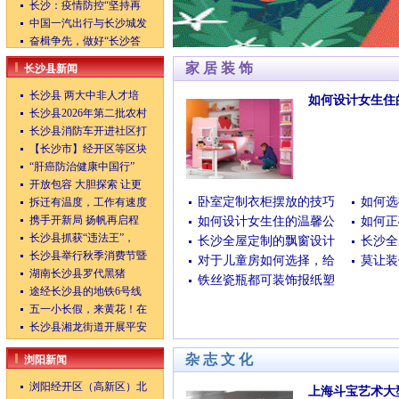
长沙：疫情防控“坚持再
中国一汽出行与长沙城发
奋楫争先，做好“长沙答
家居装饰
长沙县新闻
长沙县 两大中非人才培
如何设计女生住
长沙县2026年第二批农村
(07/22/2022 14:16:36)
长沙县消防车开进社区打
【长沙市】经开区等区块
“肝癌防治健康中国行”
开放包容 大胆探索 让更
卧室定制衣柜摆放的技巧
如何选
拆迁有温度，工作有速度
携手开新局 扬帆再启程
如何设计女生住的温馨公
如何正
长沙县抓获“违法王”，
长沙全屋定制的飘窗设计
长沙全
长沙县举行秋季消费节暨
对于儿童房如何选择，给
莫让装
湖南长沙县罗代黑猪
铁丝瓷瓶都可装饰报纸塑
途经长沙县的地铁6号线
五一小长假，来黄花！在
长沙县湘龙街道开展平安
杂志文化
浏阳新闻
浏阳经开区（高新区）北
上海斗宝艺术大