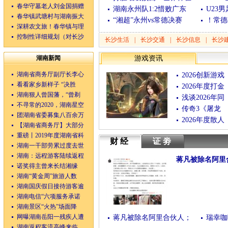
春华守墓老人刘金国捐赠
湖南永州队1:2惜败广东
U23
春华镇武塘村与湖南振大
“湘超”永州vs常德决赛
！常德
深耕农文旅！春华镇与理
控制性详细规划（对长沙
长沙生活
|
长沙交通
|
长沙信息
|
长沙
湖南新闻
游戏资讯
湖南省商务厅副厅长李心
2026创新游戏
看看家乡新样子 “决胜
2026年度打金
湖南狠人曾国藩，“曾剃
浅谈2026年同
不寻常的2020，湖南星空
传奇3《屠龙
团湖南省委募集八百余万
2026年度散人
【湖南省商务厅】大部分
重磅丨2019年度湖南省科
财经
证劵
湖南一干部劳累过度去世
湖南：远程游客陆续返程
蒋凡被除名阿里
诺奖得主曾来长结湘缘
(04/28/2020 08:30:54)
湖南“黄金周”旅游人数
湖南国庆假日接待游客逾
湖南电信“六项服务承诺
湖南景区“火热”场面降
网曝湖南岳阳一残疾人遭
蒋凡被除名阿里合伙人；
瑞幸咖
湖南返程客流高峰来临