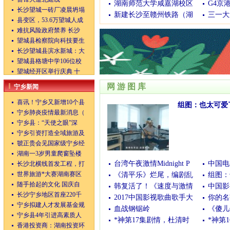
湖南师范大学咸嘉湖校区
G4京
长沙望城一砖厂凌晨坍塌
新建长沙至赣州铁路（湖
三一大
县变区，53.6万望城人成
难抗风险政府禁养 长沙
望城县检察院向科技要生
长沙望城县滨水新城：大
望城县格塘中学106位校
望城经开区举行庆典 十
网游图库
宁乡新闻
喜讯！宁乡又新增10个县
组图：也太可爱
宁乡肺炎疫情最新消息（
(05/06/2020 06:30:49)
宁乡县：“天使之眼”深
宁乡引资打造全域旅游及
虢正贵会见国家级宁乡经
湖南一3岁男童爬窗坠楼
台湾午夜激情Midnight P
中国电
长沙北横线首发工程，打
世界旅游*大赛湖南赛区
《清平乐》烂尾，编剧乱
组图：
随手拾起的文化 国庆自
韩复活了！《速度与激情
中国影
长沙宁乡地区首座220千
2017中国影视歌曲歌手大
你的名
宁乡拟建人才发展基金规
血战钢锯岭
《傻儿
宁乡县4年引进高素质人
*神第17集剧情，杜清时
*神第
香港投资商：湖南投资环